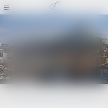
Ouvrir
le
menu
GASPARRI & LOMBARD
AVOCATS MARSEILLE
Vous êtes ici :
Contact
NOUS CONTACTER