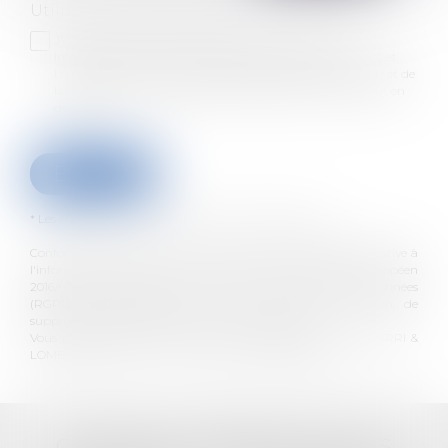
Utilisation des données
J'accepte que les informations saisies soient traitées
informatiquement par GASPARRI & LOMBARD AVOCATS et
l'hébergeur du présent site dans le cadre de ma demande et de
la relation avec GASPARRI & LOMBARD AVOCATS qui peut en
découler.
Envoyer
* Les champs suivis d'un astérisque sont obligatoires.
Conformément à la loi n°78-17 du 6 janvier 1978 modifiée relative à
l'informatique, aux fichiers et aux libertés, et au règlement européen
2016/679, dit Règlement Général sur la Protection des Données
(RGPD), vous disposez d'un droit d'accès, de rectification, de
suppression des informations qui vous concernent.
Vous pouvez exercer vos droits en vous adressant à : GASPARRI &
LOMBARD AVOCATS - 59 rue Grignan 13006 MARSEILLE
GASPARRI & LOMBARD AVOCATS