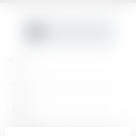
Je prends RDV en ligne
Société
Nom
Prénom
Adresse e-mail