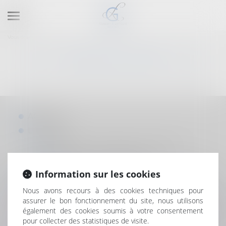
Ouvrir
le
Vous êtes ici :
Plan du site
menu
PLAN DU SITE
ACCUEIL
L'ÉQUIPE
BÉATRICE GASPARRI-LOMBARD
CHARLOTTE LOMBARD
LES DOMAINES D'INTERVENTION
Information sur les cookies
RDV EN LIGNE
Nous avons recours à des cookies techniques pour
assurer le bon fonctionnement du site, nous utilisons
RDV AVEC MAÎTRE GASPARRI-LOMBARD
également des cookies soumis à votre consentement
RDV AVEC MAÎTRE CHARLOTTE
pour collecter des statistiques de visite.