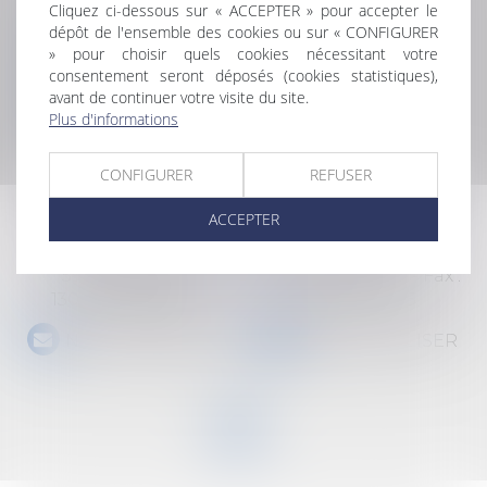
LOMBARD
Cliquez ci-dessous sur « ACCEPTER » pour accepter le
LES HONORAIRES
dépôt de l'ensemble des cookies ou sur « CONFIGURER
» pour choisir quels cookies nécessitant votre
CONTACT
consentement seront déposés (cookies statistiques),
PLAN DU SITE
avant de continuer votre visite du site.
Plus d'informations
MENTIONS LÉGALES
CONFIGURER
REFUSER
ACCEPTER
GASPARRI & LOMBARD AVOCATS
59 rue Grignan
Tél :
04 91 33 04 11
- Fax :
13006 MARSEILLE
04 91 54 10 55
NOUS CONTACTER
NOUS LOCALISER